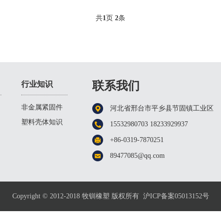
共
1
页
2
条
联系我们
行业知识
非金属紧固件
河北省邢台市平乡县节固镇工业区
知识
塑料壳体知识
15532980703 18233929937
+86-0319-7870251
89477085@qq.com
Copyright © 2012-2018 牧钏橡塑 版权所有
沪ICP备案05013152号