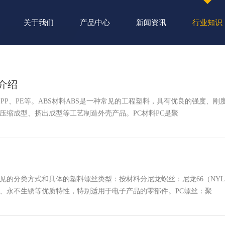
关于我们
产品中心
新闻资讯
行业知识
塑料壳体知识
介绍
、PP、PE等。‌ABS材料ABS是一种常见的工程塑料，具有优良的强度、
缩成型、挤出成型等工艺制造外壳产品‌。PC材料PC是聚
的分类方式和具体的塑料螺丝类型：按材料分尼龙螺丝：尼龙66（NYLO
、永不生锈等优质特性，特别适用于电子产品的零部件。PC螺丝：聚