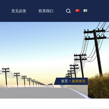
意见反馈
联系我们
首页
>
新闻资讯
现在有优惠活动吗