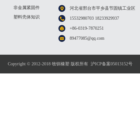
非金属紧固件
河北省邢台市平乡县节固镇工业区
知识
塑料壳体知识
15532980703 18233929937
+86-0319-7870251
89477085@qq.com
Copyright © 2012-2018 牧钏橡塑 版权所有
沪ICP备案05013152号