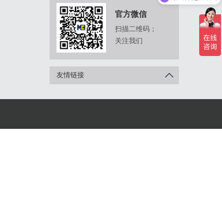
官方微信
扫描二维码；
关注我们
友情链接