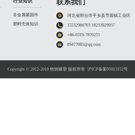
联系我们
行业知识
非金属紧固件
河北省邢台市平乡县节固镇工业区
知识
塑料壳体知识
15532980703 18233929937
+86-0319-7870251
89477085@qq.com
Copyright © 2012-2018 牧钏橡塑 版权所有
沪ICP备案05013152号