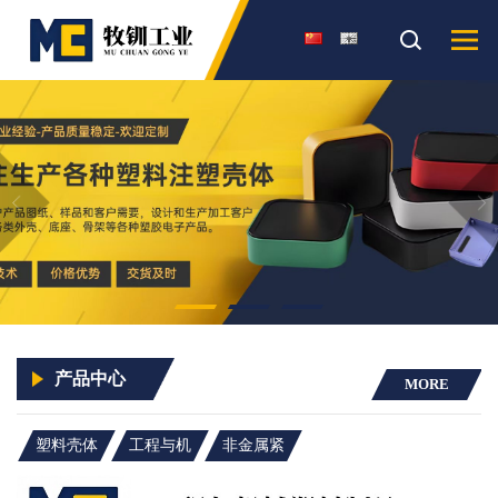
产品中心
MORE
塑料壳体
工程与机
非金属紧
械塑料制
固件